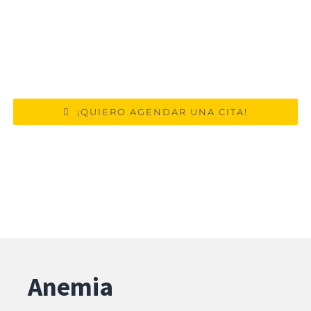
Ced. Medicina Interna 10451810 | Ced.
Médico Cirujano 8048076
Aviso de Publicidad 2309052002A00011
¡QUIERO AGENDAR UNA CITA!
Anemia