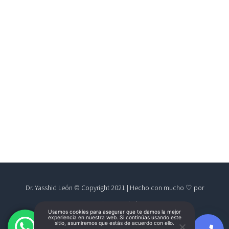
Dr. Yasshid León © Copyright 2021 | Hecho con mucho ♡ por
Marketing Salud
Usamos cookies para asegurar que te damos la mejor
experiencia en nuestra web. Si continúas usando este
sitio, asumiremos que estás de acuerdo con ello.
AVISO DE PRIVACIDAD*