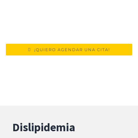
Ced. Medicina Interna 10451810 | Ced.
Médico Cirujano 8048076
Aviso de Publicidad 2309052002A00011
¡QUIERO AGENDAR UNA CITA!
Dislipidemia